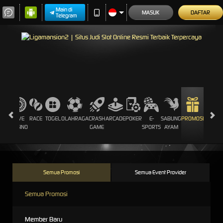
Main di
MASUK
DAFTAR
Telegram
LOTS
LIVE
RACE
TOGEL
OLAHRAGA
CRASH
ARCADE
POKER
E-
SABUNG
PROMOSI
CASINO
GAME
SPORTS
AYAM
Semua Promosi
Semua Event Provider
Semua Promosi
Member Baru