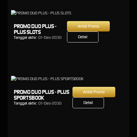
PROMO DUO PLUS -
Ambil Promo
PLUS SLOTS
Detail
Tanggal akhir:
01-Des-2030
PROMO DUO PLUS - PLUS
Ambil Promo
SPORTSBOOK
Detail
Tanggal akhir:
01-Des-2030