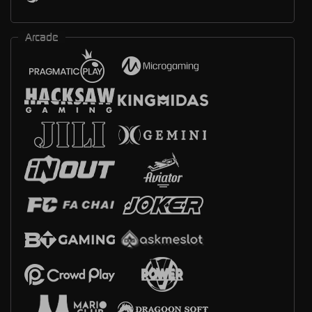
Arcade