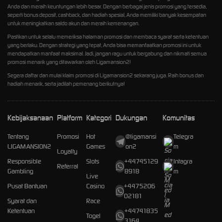
Anda dan meraih keuntungan lebih besar. Dengan berbagai jenis promosi yang tersedia,
seperti bonus deposit, cashback, dan hadiah spesial, Anda memiliki banyak kesempatan
untuk meningkatkan saldo akun dan meraih kemenangan.
Pastikan untuk selalu memeriksa halaman promosi dan membaca syarat serta ketentuan
yang berlaku. Dengan strategi yang tepat, Anda bisa memanfaatkan promosi ini untuk
mendapatkan manfaat maksimal. Jadi, jangan ragu untuk bergabung dan nikmati semua
promosi menarik yang ditawarkan oleh Ligamansion2!
Segera daftar dan mulai klaim promosi di Ligamansion2 sekarang juga. Raih bonus dan
hadiah menarik, serta jadilah pemenang berikutnya!
Kebijaksanaan
Platform
Kategori
Dukungan
Komunitas
Tentang
Promosi
Hot
@ligamansi
Telegra
LIGAMANSION2
Games
on2
m
Loyalty
Responsible
Slots
+44745129
Intagra
Referral
Gambling
8918
m
Live
Pusat Bantuan
Casino
+4475206
02181
Syarat dan
Race
Ketentuan
+44741835
Togel
3164