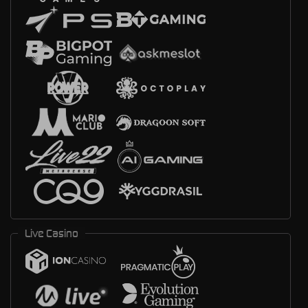
Live Casino