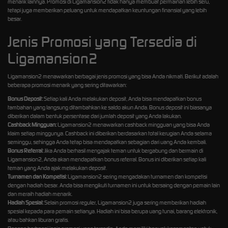
menarik lainnya. Promosi di Ligamansion2 tidak hanya membuat permainan lebih seru,
tetapi juga memberikan peluang untuk mendapatkan keuntungan finansial yang lebih
besar.
Jenis Promosi yang Tersedia di
Ligamansion2
Ligamansion2 menawarkan berbagai jenis promosi yang bisa Anda nikmati. Berikut adalah
beberapa promosi menarik yang sering ditawarkan:
Bonus Deposit:
Setiap kali Anda melakukan deposit, Anda bisa mendapatkan bonus
tambahan yang langsung ditambahkan ke saldo akun Anda. Bonus deposit ini biasanya
diberikan dalam bentuk persentase dari jumlah deposit yang Anda lakukan.
Cashback Mingguan:
Ligamansion2 menawarkan cashback mingguan yang bisa Anda
klaim setiap minggunya. Cashback ini diberikan berdasarkan total kerugian Anda selama
seminggu, sehingga Anda tetap bisa mendapatkan sebagian dari uang Anda kembali.
Bonus Referral:
Jika Anda berhasil mengajak teman untuk bergabung dan bermain di
Ligamansion2, Anda akan mendapatkan bonus referral. Bonus ini diberikan setiap kali
teman yang Anda ajak melakukan deposit.
Turnamen dan Kompetisi:
Ligamansion2 sering mengadakan turnamen dan kompetisi
dengan hadiah besar. Anda bisa mengikuti turnamen ini untuk bersaing dengan pemain lain
dan meraih hadiah menarik.
Hadiah Spesial:
Selain promosi reguler, Ligamansion2 juga sering memberikan hadiah
spesial kepada para pemain setianya. Hadiah ini bisa berupa uang tunai, barang elektronik,
atau bahkan liburan gratis.