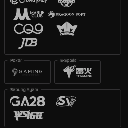
Poker
E-Sports
Sabung Ayam