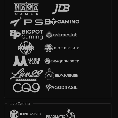
Live Casino