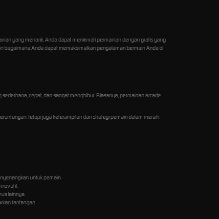
ainan yang menarik, Anda dapat menikmati permainan dengan grafis yang
a, dan bagaimana Anda dapat memaksimalkan pengalaman bermain Anda di
g sederhana, cepat, dan sangat menghibur. Biasanya, permainan arcade
untungan, tetapi juga keterampilan dan strategi pemain dalam meraih
menyenangkan untuk pemain.
novatif.
us lainnya.
rkan tantangan.