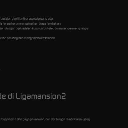
alan dan fitur-fitur apa saja yang ada.
da tanpa harus mengeluarkan biaya tambahan.
an dengan bijak adalah kunci untuk tetap bersenang-senang tanpa
atkan peluang dan menghindari kesalahan.
.
de di Ligamansion2
agai tema dan gaya permainan, dari slot hingga tembak ikan, yang