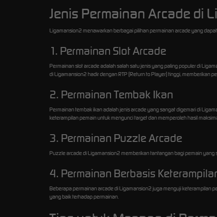
Jenis Permainan Arcade di 
Ligamansion2 menawarkan berbagai pilihan permainan arcade yang dapat me
1. Permainan Slot Arcade
Permainan slot arcade adalah salah satu jenis yang paling populer di Li
di Ligamansion2 hadir dengan RTP (Return to Player) tinggi, memberikan 
2. Permainan Tembak Ikan
Permainan tembak ikan adalah jenis arcade yang sangat digemari di Li
keterampilan pemain untuk mengunci target dan memperoleh hasil maksima
3. Permainan Puzzle Arcade
Puzzle arcade di Ligamansion2 memberikan tantangan bagi pemain yang su
4. Permainan Berbasis Keterampila
Beberapa permainan arcade di Ligamansion2 juga menguji keterampilan pem
yang baik terhadap permainan.