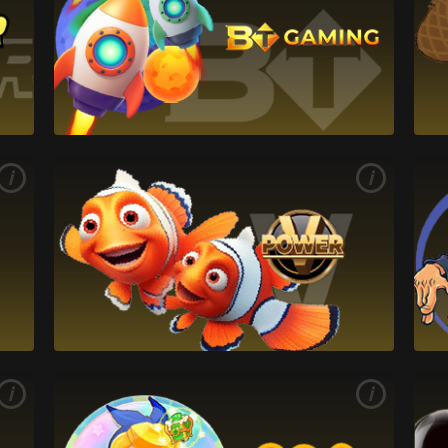
i
i
i
i