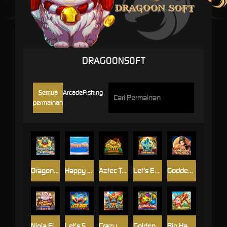
DRAGOONSOFT
Semua
Arcade
Fishing
permainan
Dragon Palace Fishing
Happy Fish
Aztec Treasure
Let's Enhance
Goddess or Crash
Ninja Fishing
Let's Shoot
Crazy Orb
Golden Zuma
Big Hammer