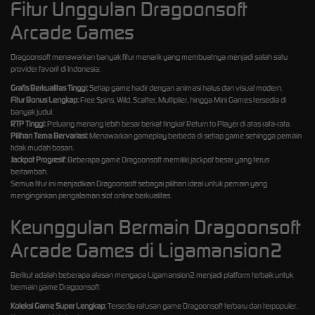
Fitur Unggulan Dragoonsoft
Arcade Games
Dragoonsoft menawarkan banyak fitur menarik yang membuatnya menjadi salah satu
provider favorit di Indonesia:
Grafis Berkualitas Tinggi:
Setiap game hadir dengan animasi halus dan visual modern.
Fitur Bonus Lengkap:
Free Spins, Wild, Scatter, Multiplier, hingga Mini Games tersedia di
banyak judul.
RTP Tinggi:
Peluang menang lebih besar berkat tingkat Return to Player di atas rata-rata.
Pilihan Tema Bervariasi:
Menawarkan gameplay berbeda di setiap game sehingga pemain
tidak mudah bosan.
Jackpot Progresif:
Beberapa game Dragoonsoft memiliki jackpot besar yang terus
bertambah.
Semua fitur ini menjadikan Dragoonsoft sebagai pilihan ideal untuk pemain yang
menginginkan pengalaman slot online berkualitas.
Keunggulan Bermain Dragoonsoft
Arcade Games di Ligamansion2
Berikut adalah beberapa alasan mengapa Ligamansion2 menjadi platform terbaik untuk
bermain game Dragoonsoft:
Koleksi Game Super Lengkap:
Tersedia ratusan game Dragoonsoft terbaru dan terpopuler.