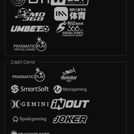
Crash Game