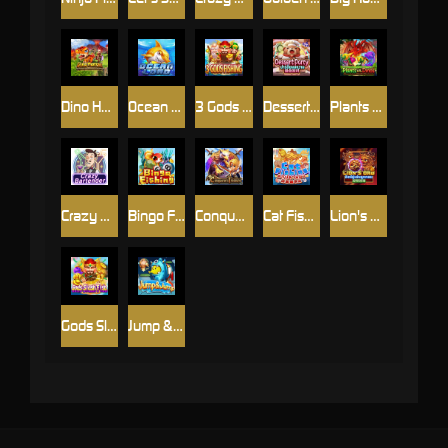
Dino Hunter
Ocean Lord
3 Gods Fishing
Dessert Party
Plants vs. Dinos
Crazy Bartender
Bingo Fishing
Conqueror's Treasure
Cat Fishing
Lion's Orb
Gods Slash Fish
Jump & Jump