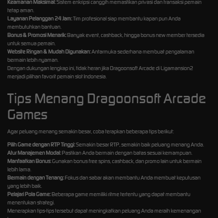
Keamanan Maksimal:
Sistem enkripsi canggih memastikan privasi dan transaksi pemain
tetap aman.
Layanan Pelanggan 24 Jam:
Tim profesional siap membantu kapan pun Anda
membutuhkan bantuan.
Bonus & Promosi Menarik:
Banyak event, cashback, hingga bonus new member tersedia
untuk semua pemain.
Website Ringan & Mudah Digunakan:
Antarmuka sederhana membuat pengalaman
bermain lebih nyaman.
Dengan dukungan lengkap ini, tidak heran jika Dragoonsoft Arcade di Ligamansion2
menjadi pilihan favorit pemain slot Indonesia.
Tips Menang Dragoonsoft Arcade
Games
Agar peluang menang semakin besar, coba terapkan beberapa tips berikut:
Pilih Game dengan RTP Tinggi:
Semakin besar RTP, semakin baik peluang menang Anda.
Atur Manajemen Modal:
Pastikan Anda bermain dengan batas sesuai kemampuan.
Manfaatkan Bonus:
Gunakan bonus free spins, cashback, dan promo lain untuk bermain
lebih lama.
Bermain dengan Tenang:
Fokus dan sabar akan membantu Anda membuat keputusan
yang lebih baik.
Pelajari Pola Game:
Beberapa game memiliki ritme tertentu yang dapat membantu
menentukan strategi.
Menerapkan tips-tips tersebut dapat meningkatkan peluang Anda meraih kemenangan