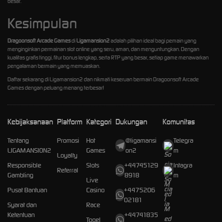
besar.
Kesimpulan
Dragoonsoft Arcade Games
di
Ligamansion2
adalah pilihan ideal bagi pemain yang
menginginkan permainan slot online yang seru, aman, dan menguntungkan. Dengan
kualitas grafis tinggi, fitur bonus lengkap, serta RTP yang besar, setiap game menawarkan
pengalaman bermain yang memuaskan.
Daftar sekarang di Ligamansion2 dan nikmati keseruan bermain Dragoonsoft Arcade
Games dengan peluang menang terbesar!
Kebijaksanaan
Platform
Kategori
Dukungan
Komunitas
Tentang
Promosi
Hot
@ligamansi
Telegra
LIGAMANSION2
Games
on2
m
Loyalty
Responsible
Slots
+44745129
Intagra
Referral
Gambling
8918
m
Live
Pusat Bantuan
Casino
+4475206
02181
Syarat dan
Race
Ketentuan
+44741835
Togel