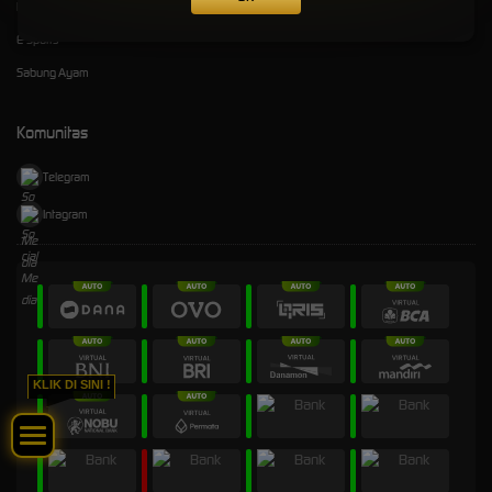
Poker
ligamansion2
E-Sports
Sabung Ayam
Komunitas
Telegram
Intagram
KLIK DI SINI !