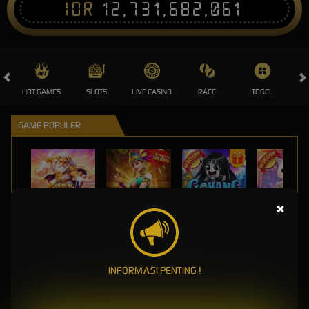
IDR
12,731,682,061
HOT GAMES
SLOTS
LIVE CASINO
RACE
TOGEL
OL
GAME POPULER
×
GATES OF OLYMPUS POP
TREASURES OF AZTEC
GOYANG GAIB
MOCHI MANIA 1
INFORMASI PENTING !
MAHJONG WINS 3 – BLACK SCATTER
MAHJONG WAYS
POKER WIN
MAHJONG WAYS