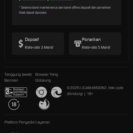
* Selama bank maintenance dan bank offline deposit dan penarikan
tidak dapat diproses
Deposit
Penarikan
Rata-rata 3 Menit
Rata-rata 5 Menit
Tanggung Jawab
Browser Yang
Bermain
Didukung
©2026 LIGAMANSION2. Hak cipta
dilindungi | 18+
Platform Penyedia Layanan