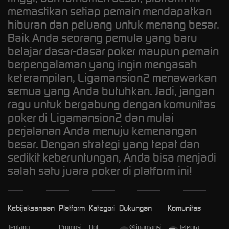
memastikan setiap pemain mendapatkan
hiburan dan peluang untuk menang besar.
Baik Anda seorang pemula yang baru
belajar dasar-dasar poker maupun pemain
berpengalaman yang ingin mengasah
keterampilan, Ligamansion2 menawarkan
semua yang Anda butuhkan. Jadi, jangan
ragu untuk bergabung dengan komunitas
poker di Ligamansion2 dan mulai
perjalanan Anda menuju kemenangan
besar. Dengan strategi yang tepat dan
sedikit keberuntungan, Anda bisa menjadi
salah satu juara poker di platform ini!
Kebijaksanaan
Platform
Kategori
Dukungan
Komunitas
Tentang
Promosi
Hot
@ligamansi
Telegra