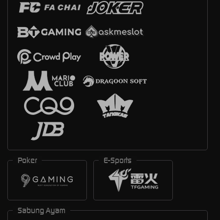
Poker
E-Sports
Sabung Ayam