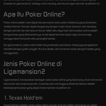
tersedia di Ligamansion2, strategi untuk menang, dan keuntungan bermain di platform ini.
Apa Itu Poker Online?
Poker online adalah versi digital dari permainan kartu poker tradisional yang dimainkan
melalui internet. Pemain dapat bergabung dengan meja virtual, bertaruh, dan bersaing
dengan pemain lain dari seluruh dunia. Salah satu daya tarik utama poker online adalah
kenyamanan yang ditawarkannya. Anda dapat bermain kapan saja, di mana saja,
menggunakan komputer atau perangkat seluler.
Di Ligamansion2, poker online tidak hanya sekadar permainan, tetapi juga pengalaman
interaktif dengan grafik canggih, fitur live dealer, dan turnamen besar dengan hadiah yang
menggiurkan.
Jenis Poker Online di
Ligamansion2
Ligamansion2 menawarkan berbagai varian poker online yang dirancang untuk memenuhi
kebutuhan semua jenis pemain, mulai dari pemula hingga profesional. Berikut adalah
beberapa jenis poker yang dapat Anda mainkan di platform ini:
1. Texas Hold'em
Texas Hold'em adalah varian poker paling populer di dunia. Dalam permainan ini, setiap