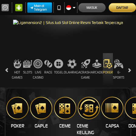
Main di
MASUK
DAFTAR
Telegram
HOT
SLOTS
LIVE
RACE
TOGEL
OLAHRAGA
CRASH
ARCADE
POKER
E-
SABUN
GAMES
CASINO
GAME
SPORTS
AYAM
POKER
GAPLE
CEME
CEME
CAPSA
DOM
KELILING