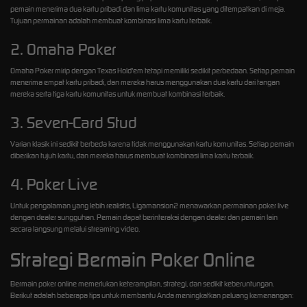
pemain menerima dua kartu pribadi dan lima kartu komunitas yang ditempatkan di meja.
Tujuan permainan adalah membuat kombinasi lima kartu terbaik.
2. Omaha Poker
Omaha Poker mirip dengan Texas Hold'em tetapi memiliki sedikit perbedaan. Setiap pemain
menerima empat kartu pribadi, dan mereka harus menggunakan dua kartu dari tangan
mereka serta tiga kartu komunitas untuk membuat kombinasi terbaik.
3. Seven-Card Stud
Varian klasik ini sedikit berbeda karena tidak menggunakan kartu komunitas. Setiap pemain
diberikan tujuh kartu, dan mereka harus membuat kombinasi lima kartu terbaik.
4. Poker Live
Untuk pengalaman yang lebih realistis, Ligamansion2 menawarkan permainan poker live
dengan dealer sungguhan. Pemain dapat berinteraksi dengan dealer dan pemain lain
secara langsung melalui streaming video.
Strategi Bermain Poker Online
Bermain poker online memerlukan keterampilan, strategi, dan sedikit keberuntungan.
Berikut adalah beberapa tips untuk membantu Anda meningkatkan peluang kemenangan: