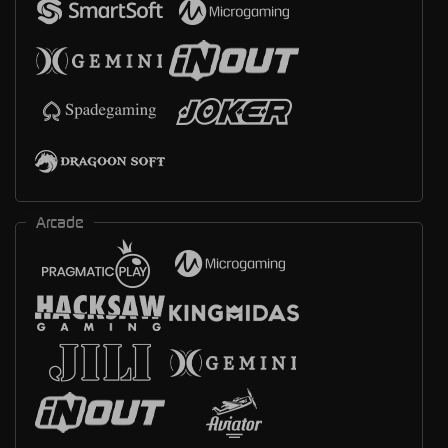
Arcade